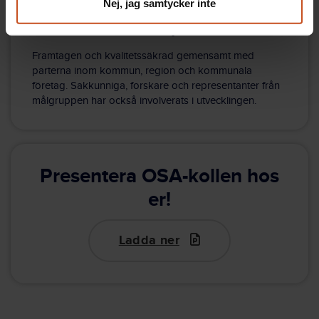
Nej, jag samtycker inte
Kvalitetssäkrat av parterna
Framtagen och kvalitetssäkrad gemensamt med
parterna inom kommun, region och kommunala
företag. Sakkunniga, forskare och representanter från
målgruppen har också involverats i utvecklingen.
Presentera OSA-kollen hos
er!
Ladda ner