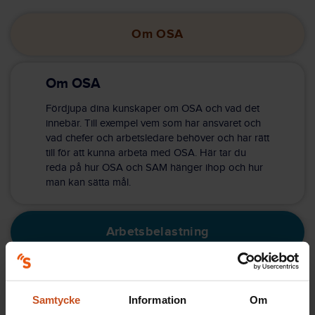
Om OSA
Om OSA
Fördjupa dina kunskaper om OSA och vad det
innebär. Till exempel vem som har ansvaret och
vad chefer och arbetsledare behöver och har rätt
till för att kunna arbeta med OSA. Här tar du
reda på hur OSA och SAM hänger ihop och hur
man kan sätta mål.
Arbetsbelastning
Arbetstidens förläggning
Samtycke
Information
Om