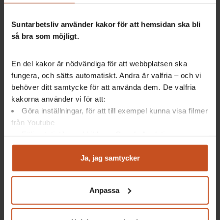
Kränkande särbehandling
Suntarbetsliv använder kakor för att hemsidan ska bli
så bra som möjligt.
En del kakor är nödvändiga för att webbplatsen ska
fungera, och sätts automatiskt. Andra är valfria – och vi
Det här får du med OSA-kollen:
behöver ditt samtycke för att använda dem. De valfria
kakorna använder vi för att:
Förståelse för vad OSA handlar om.
Göra inställningar, för att till exempel kunna visa filmer
Konkret stöd för hur ni kan jobba systematiskt
från Youtube
med OSA på arbetsplatsen.
Följa statistik med hjälp av Google Analytics
Gemensam bild av hur ni vill ha det hos er
skapas av dialog och reflektion tillsammans.
Analysera trafik för att kunna visa riktad information
Kunskap om arbetsgivarens ansvar för OSA.
och marknadsföring
Ja, jag samtycker
Inspiration genom artiklar om hur andra har
Du kan när som helst återta ditt godkännande genom att
jobbat med OSA.
klicka på ”hantera kakor” längst ner på sidan, eller mejla
Anpassa
integritet@suntarbetsliv.se.