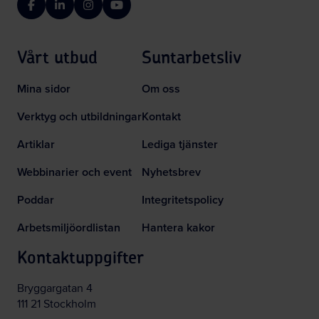
Facebook
LinkedIn
Instagram
YouTube
Vårt utbud
Suntarbetsliv
Mina sidor
Om oss
Verktyg och utbildningar
Kontakt
Artiklar
Lediga tjänster
Webbinarier och event
Nyhetsbrev
Poddar
Integritetspolicy
Arbetsmiljöordlistan
Hantera kakor
Kontaktuppgifter
Bryggargatan 4
111 21 Stockholm