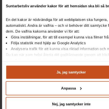
Arbetsbelastning
Suntarbetsliv använder kakor för att hemsidan ska bli så b
Arbetstidens förläggning
En del kakor är nödvändiga för att webbplatsen ska fungera, 
Kränkande särbehandling
automatiskt. Andra är valfria – och vi behöver ditt samtycke 
dem. De valfria kakorna använder vi för att:
Göra inställningar, för att till exempel kunna visa filmer f
Följa statistik med hjälp av Google Analytics
Analysera trafik för att kunna visa riktad information och
20 min
Om OSA
Du kan när som helst återta ditt godkännande genom att klic
Få koll på OSA
kakor” längst ner på sidan, eller mejla integritet@suntarbetsli
Vad är OSA och hur hänger den organisatoriska
arbetsmiljön ihop med den sociala? Se filmen och få
Ja, jag samtycker
OSA-koll.
Anpassa
Nej, jag samtycker inte
20 min
Om OSA