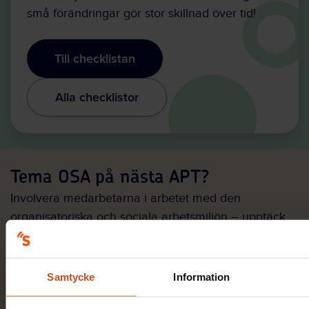
små förändringar gör stor skillnad över tid!
Till checklistan
Alla checklistor
Tema OSA på nästa APT?
Involvera medarbetarna i arbetet med den
organisatoriska och sociala arbetsmiljön – upptäck
gruppaktiviteterna i OSA-kollen
för att jobba med
arbetsmiljön tillsammans.
Samtycke
Information
Om OSA