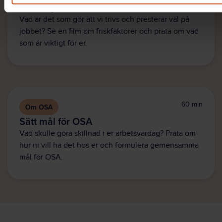
Få koll på friskfaktorer
Vad är det som gör att vi trivs och presterar väl på
jobbet? Se en film om friskfaktorer och prata om vad
som är viktigt för er.
60 min
Om OSA
Sätt mål för OSA
Vad skulle göra skillnad i er arbetsvardag? Prata om
hur ni vill ha det hos er och formulera gemensamma
mål för OSA.